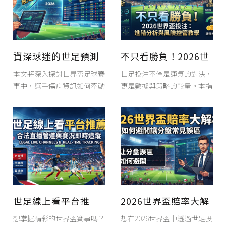
資深球迷的世足預測
不只看勝負！2026世
邏輯：賽前傷兵對賠
界盃投注：進階分析
本文將深入探討世界盃足球賽
世足投注不僅是運氣的對決，
率的實際影響
與風險控管教學
事中，選手傷病資訊如何牽動
更是數據與策略的較量。本指
賠率波動。透過數據分析與專
南將深入淺出解析如何運用進
業視角，協助您掌握世界盃投
階數據進行分析，並教您如何
注的風險控制關鍵。
有效控管風險，在參與世界盃
線上下注時做出最理性的決
策。
世足線上看平台推
2026世界盃賠率大解
薦：合法直播管道與
析，教你如何避開讓
想掌握精彩的世界盃賽事嗎？
想在2026世界盃中透過世足投
賽況即時追蹤
分盤常見誤區