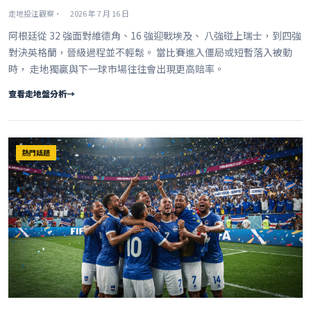
走地投注觀察
2026 年 7 月 16 日
阿根廷從 32 強面對維德角、16 強迎戰埃及、 八強碰上瑞士，到四強
對決英格蘭，晉級過程並不輕鬆。 當比賽進入僵局或短暫落入被動
時， 走地獨贏與下一球市場往往會出現更高賠率。
查看走地盤分析
熱門話題