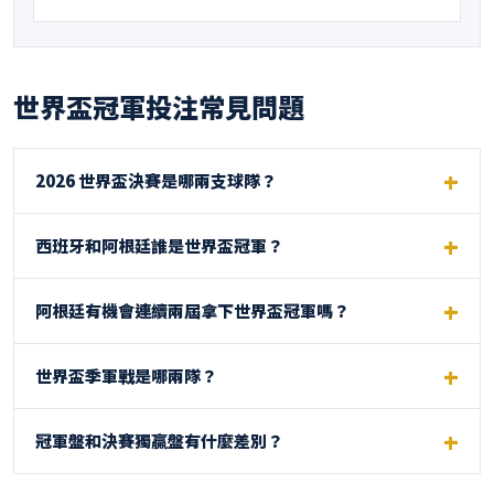
世界盃冠軍投注常見問題
2026 世界盃決賽是哪兩支球隊？
西班牙和阿根廷誰是世界盃冠軍？
阿根廷有機會連續兩屆拿下世界盃冠軍嗎？
世界盃季軍戰是哪兩隊？
冠軍盤和決賽獨贏盤有什麼差別？