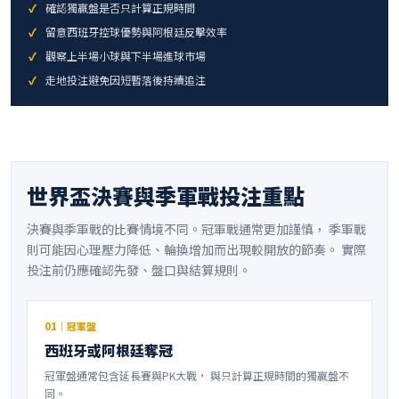
確認獨贏盤是否只計算正規時間
留意西班牙控球優勢與阿根廷反擊效率
觀察上半場小球與下半場進球市場
走地投注避免因短暫落後持續追注
世界盃決賽與季軍戰投注重點
決賽與季軍戰的比賽情境不同。冠軍戰通常更加謹慎， 季軍戰
則可能因心理壓力降低、輪換增加而出現較開放的節奏。 實際
投注前仍應確認先發、盤口與結算規則。
01｜冠軍盤
西班牙或阿根廷奪冠
冠軍盤通常包含延長賽與PK大戰， 與只計算正規時間的獨贏盤不
同。