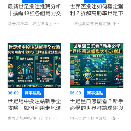
最新世足投注推薦分析
世界盃投注如何穩定獲
｜擴編48強各組戰力交
利？拆解高勝率世足下
叉比對與分組第一獨贏
注技巧與資金控管分配
隨著2026年世界盃擴編至48強，賽制變革引發了全新的戰力佈局挑戰，各組別的實力分布更顯錯綜複雜。玩家在進行投注分析時，不能再單純依賴過往強隊的既定印象，必須針對各分組的對陣組合進行深度交叉比對，特別是考量新興球隊的體能優勢與防守韌性對傳統豪門造成的潛在威脅。透過數據模型評估各隊在資格賽中的攻防效率，並精準追蹤分組第一的爭奪態勢，能幫助投資者在賽前布局中搶佔先機。準確解讀小組賽戰力結構的細微波動，並配合盤口賠率變動進行動態修正，是掌握本屆世界盃小組賽獨贏盤口與出線趨勢獲利切入點的關鍵。
世界盃期間想要穩定獲利，核心不在於尋找必勝的冷門高賠，而在於建立嚴謹的資金控管與紀律化的下注模式。專業玩家建議將單場注碼嚴格控制在總資金的1%至5%之間，透過固定注額策略有效規避情緒化投注與追債風險，確保在賽事震盪期仍保有充足的續航力。除了精準的資金分配，玩家更應摒棄純粹憑感覺的「大眾熱門預測」，轉而專注於挖掘盤口水位與實際賽事機率間的定價偏差，並善用數據分析工具追蹤球隊的進攻效率、陣容深度及VAR影響下的戰術變化。唯有將投注視為長期的風險管理與機率博弈，而非短線的賭運遊戲，才能在世界盃這場高強度的頂級賽事中，透過穩健的佈局累積長期報酬，實現資產的持續增值。
走向
06-09
賽事焦點
06-09
賽事焦點
世足場中投注站新手全
世足盤口怎麼看？新手
攻略｜如何利用走地滾
必學的世界杯讓球盤與
球水位抓住莊家誘盤漏
大小球獲利預測
世界盃場中投注（走地）考驗的是玩家對比賽節奏的敏銳度，而莊家設置的「誘盤」往往是新手最容易掉入的陷阱。當盤口水位出現異常跳動，卻與球場實際的攻防數據（如控球權、射門頻率、邊路壓制力）背道而馳時，這通常就是莊家試圖引導資金流向的信號。掌握場中獲利的關鍵，在於學會結合即時數據與球隊戰術變動，而非單純追隨賠率趨勢。玩家應特別警惕那些「看似穩贏」的高機率盤口，這些往往是為了稀釋風險而精心編織的障礙。透過冷靜分析比賽前十五分鐘的戰術鋪陳、觀察關鍵球員的體能狀態，並嚴格遵循資金分配策略，您才能有效識破莊家的心理誘餌，在瞬息萬變的世界盃戰場中精準狙擊價值盤口，將對抗情緒轉化為實質的獲利。
初入世界盃投注領域，精準解讀盤口是穩健獲利的基石。新手玩家首先需理解「讓球盤」的運作邏輯，透過讓分機制平衡強弱隊間的實力懸殊，進而尋找具備價值的投注空間；同時，「大小球」盤口則考驗玩家對球隊進攻風格、陣容深度及防守數據的綜合判斷能力。在48強賽制的密集對抗下，單純的勝負預測已不足夠，深入拆解盤口水位背後的市場心態，並結合球隊在不同階段的戰術配置與失球風險，才能有效避開莊家的定價陷阱。建議新手從統計學視角出發，將歷史交鋒與即時狀態量化，透過系統化的學習與紀律化的注碼分配，將盤口判讀技能轉化為長期的賽事獲利優勢，在世界盃的競技浪潮中掌握核心投注邏輯。
洞