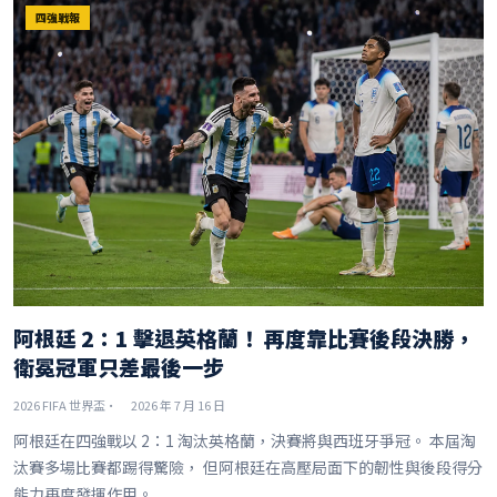
四強戰報
阿根廷 2：1 擊退英格蘭！ 再度靠比賽後段決勝，
衛冕冠軍只差最後一步
2026 FIFA 世界盃
2026 年 7 月 16 日
阿根廷在四強戰以 2：1 淘汰英格蘭，決賽將與西班牙爭冠。 本屆淘
汰賽多場比賽都踢得驚險， 但阿根廷在高壓局面下的韌性與後段得分
能力再度發揮作用。