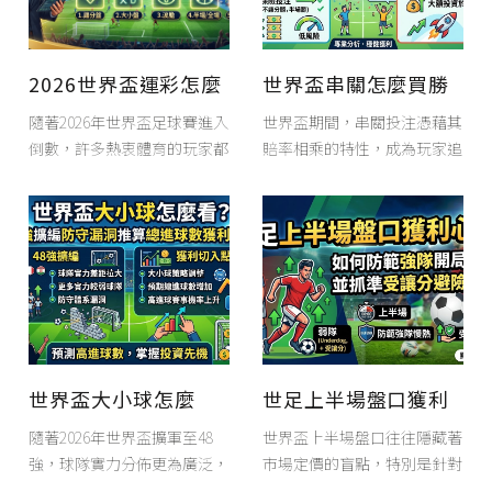
2026世界盃運彩怎麼
世界盃串關怎麼買勝
買？專家解析5大高勝
率最高？拆解低風險
隨著2026年世界盃足球賽進入
世界盃期間，串關投注憑藉其
率投注玩法
過關組合與高回報單
倒數，許多熱衷體育的玩家都
賠率相乘的特性，成為玩家追
場組合策略
在尋找最穩健的獲利方式。本
求「以小博大」的熱門選擇。
文將深入探討世界盃怎麼投
然而，想提升中獎率，切忌盲
注，解析從新手入門到進階的
目追求高場次連串，建議將組
5大熱門策略，並分享世界盃
合場次精簡至2至3場，並優先
線上下注的專業技巧，幫助您
選取強隊主場或讓分盤等高勝
在賽事期間更精準地進行世界
率選項，以降低整體風險。針
盃下注。
對追求穩定的玩家，可採用複
式串關（如2串3或3串4）來分
散單一場次失利的風險；若目
世界盃大小球怎麼
世足上半場盤口獲利
標為高回報，則可靈活搭配大
看？從48強擴編防守
心法｜如何防範強隊
隨著2026年世界盃擴軍至48
世界盃上半場盤口往往隱藏著
小球與獨贏盤，透過混合過關
漏洞推算總進球數獲
開局慢熱並抓準受讓
強，球隊實力分佈更為廣泛，
市場定價的盲點，特別是針對
的機制精確配置資金。關鍵在
利切入點
分避險時機
這不僅增加了賽事的觀賞性，
熱門強隊可能出現的「開局慢
於嚴格控管注碼於總資金的