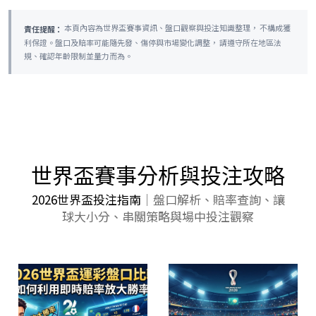
本頁內容為世界盃賽事資訊、盤口觀察與投注知識整理， 不構成獲
責任提醒：
利保證。盤口及賠率可能隨先發、傷停與市場變化調整， 請遵守所在地區法
規、確認年齡限制並量力而為。
世界盃賽事分析與投注攻略
2026世界盃投注指南
｜盤口解析、賠率查詢、讓
球大小分、串關策略與場中投注觀察