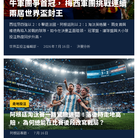
牛軍團爭首冠， 梅西軍團挑戰連續
兩屆世界盃封王
西班牙四強以 2：0 擊退法國，阿根廷則以 2：1 淘汰英格蘭。 兩支曾與
維德角陷入苦戰的球隊，如今在決賽正面碰頭， 冠軍盤、讓球盤與大小球
投注熱度同步升高。
世界盃投注編輯部
2026 年 7 月 16 日
決賽分析
走地投注
阿根廷淘汰賽一路驚險過關！落後時走地高
賠， 為何總能在比賽後段改寫戰局？
阿根廷專題
7 月 16 日