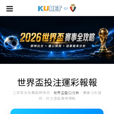
世界盃投注運彩報報
立即享有免費報牌預測、
世界盃盤口分析
、賽事分析資
訊，投注還能獲得積點