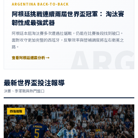
ARGENTINA BACK-TO-BACK
阿根廷挑戰連續兩屆世界盃冠軍： 淘汰賽
韌性成最強武器
阿根廷本屆淘汰賽多次遭遇拉鋸戰，仍能在比賽後段找到破口。
面對攻守更加完整的西班牙，反擊效率與替補調度將左右衛冕之
路。
查看阿根廷連霸分析 →
最新世界盃投注報導
決賽、季軍戰與熱門盤口
四強戰報