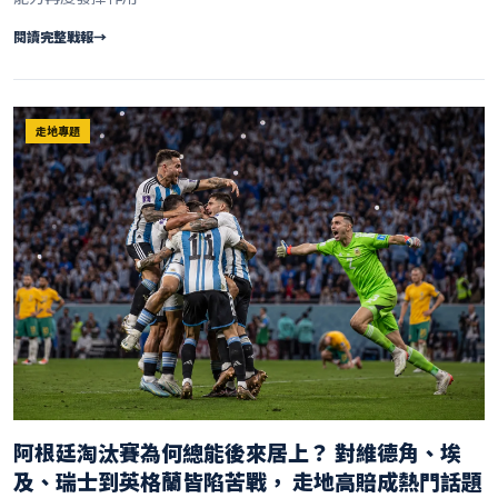
閱讀完整戰報
走地專題
阿根廷淘汰賽為何總能後來居上？ 對維德角、埃
及、瑞士到英格蘭皆陷苦戰， 走地高賠成熱門話題