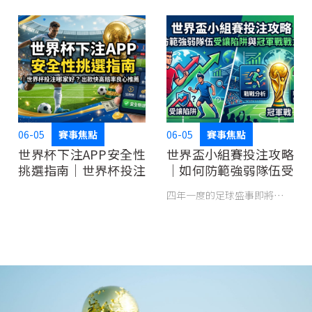
06-05
賽事焦點
06-05
賽事焦點
世界杯下注APP安全性
世界盃小組賽投注攻略
挑選指南｜世界杯投注
｜如何防範強弱隊伍受
哪家好？出款快高賠率
讓陷阱與冠軍戰戰力分
四年一度的足球盛事即將點燃戰火，對於熱衷於運彩的玩家而言，掌握精準的足球盤口預測至關重要。本文將深度解析2026世界盃小組賽的數據走勢，教您如何識破讓分盤陷阱，並提升世足單場投注的勝率。
良心推薦
析