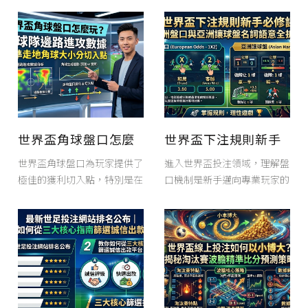
更為大小球盤口的預測帶來了
熱」現象。許多強權在小組賽
10%以內，避免因貪求高賠率
全新邏輯。在小組賽階段，面
首戰或面對防守型對手時，習
而過度透支，唯有結合冷靜的
對強弱懸殊的對戰組合，防守
慣先以試探姿態控球，導致上
賽事分析與嚴謹的資金管理，
體系不穩的球隊極易成為「進
半場進球效率偏低，這正是玩
才能在世界盃的激烈賽程中，
球製造機」，玩家應著重分析
家捕捉受讓盤口或小分盤的黃
將賠率優勢轉化為實質的獲利
各隊在後防線的協防默契與過
金時機。新手應優先關注隊伍
回報。
往失球頻率，以此作為推算總
的陣容磨合狀況與戰術激進程
進球數的基石。擴編賽制導致
度，若強隊開場節奏遲緩，適
世界盃角球盤口怎麼
世界盃下注規則新手
的陣容深度落差，往往使得強
時採取受讓避險策略，能有效
玩？從球隊邊路進攻
必修課｜歐洲盤口與
世界盃角球盤口為玩家提供了
進入世界盃投注領域，理解盤
隊在面對防守漏洞較大的對手
降低風險並穩定獲利。透過精
數據看準走地角球大
亞洲讓球盤名詞語意
極佳的獲利切入點，特別是在
口機制是新手邁向專業玩家的
時能輕鬆取得多數入球，這正
準判斷賽事初期的氛圍與壓力
小分切入點
全拆解
賽事節奏飛快的走地投注中，
第一步。歐洲盤口主要以勝平
是挖掘大分盤潛在獲利空間的
指數，結合即時盤口水位波
角球數更具備高預測性。要玩
負作為賠率核心，直觀呈現機
關鍵。建議投資者密切鎖定賽
動，玩家可以在比賽前四十五
轉角球大小分，玩家必須深入
率高低，適合追求簡單預測的
前教練的防守策略變動，並結
分鐘內完成高效率的資金佈
剖析球隊的戰術風格，優先觀
入門者；而亞洲讓球盤則透過
合球隊在資格賽中的進球分佈
局，避開強隊冷門風險的同
察擁有強力邊鋒、高控球率或
給予強弱隊不同的讓分門檻，
數據，精算總進球數的期望
時，成功掌握世界盃賽場上的
頻繁採取邊路傳中戰術的隊
有效消除比賽結果的不確定
值，從而精準捕捉市場在大小
先發獲利主動權。
伍，因為這些球隊在進攻過程
性，提升投注的策略與挑戰
盤口上的定價偏差，將賽制變