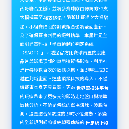
西哥聯合主辦，並將參賽球隊由傳統的32支
大幅擴軍至
。隨著比賽場次大幅增
48支隊伍
加，小組賽階段的對戰組合也將全面翻新。
為了確保賽事判罰的絕對精準，本屆世足全
面引進高科技「半自動越位判定系統
（SAOT）」，透過官方比賽球內置的感應
晶片與球場頂部的專用追蹤攝影機，利用AI
進行每秒數百次的數據採集，並即時生成3D
越位判斷畫面。這些頂級科技的導入，不僅
讓賽事本身更具看頭，更為
世界盃投注平台
的玩家帶來了更多元的即時走地盤口與精準
數據分析。不論是傳統的單場讓球、波膽預
測，還是結合AI數據的即時水位波動，多變
的全新規則都將徹底顛覆傳統的
世足線上投