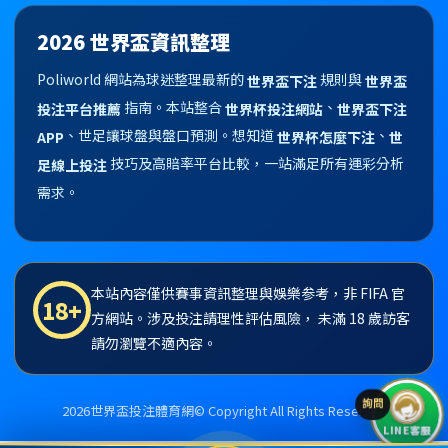
2026 世界盃資訊整理
Poliworld 網站為球迷整理最新的
規則與
世界盃下注
世界盃
指南。本站整合
、
投注平台推薦
世界杯投注網站
世界盃下注
、世足讓球盤與盤口預測。想知道
、
APP
世界杯怎麼下注
世
技巧及高賠率平台比較，一站滿足所有運彩分析
足線上投注
需求。
本站內容僅供賽事資訊整理與娛樂参考，非 FIFA 官
18+
方網站。涉及投注請理性評估風險， 未滿 18 歲訪客
請勿瀏覽不適內容。
2026世界盃投注體育網© Copyright All Rights Reserved
LINE客服