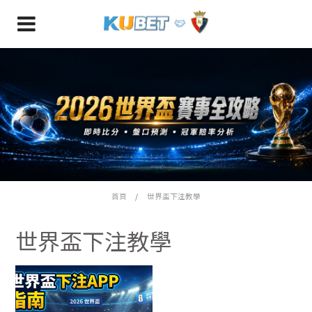
首頁
世界盃下注教學
世界盃下注教學