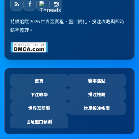
持續追蹤 2026 世界盃賽程、盤口變化、投注攻略與即時
賠率整理。
首頁
賽事焦點
下注教學
投注推薦
世界盃賠率
世足投注指南
世足盤口預測