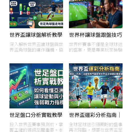
世界盃讓球盤解析教學
世界杯讓球盤跟盤技巧
｜深盤與淺盤怎麼看？
｜如何解讀莊家大小分
深入解析世界盃讓球盤與世
世界杯賽事不僅是全球球迷
世足角球盤走地獲利關
受讓陷阱與走地即時預
界盃角球盤的運作邏輯，協
的盛宴，更是專業玩家檢驗
鍵
測
助玩家掌握盤口預測技巧。
技術的指標。本文深入分析
本文將詳解深盤與淺盤的判
世界杯讓球盤運作機制，教
斷方式，並探討如何透過精
您如何運用精確的跟盤技巧
確的走地獲利策略，提升足
洞悉莊家意圖，並避開常見
球博彩的分析深度與風險管
的世界杯大小分與受讓陷
理能力。
阱，掌握走地預測的關鍵先
機。
世足盤口分析實戰教學
世界盃運彩分析指南｜
｜如何看懂亞洲盤口讓
阿根廷、巴西、法國等
投入世界盃賽事預測前，掌
全球足球迷引頸期盼的盛事
球變動與小組賽強弱戰
熱門國家隊世界盃足球
握正確的資訊至關重要。本
再次降臨，想要在世界盃足