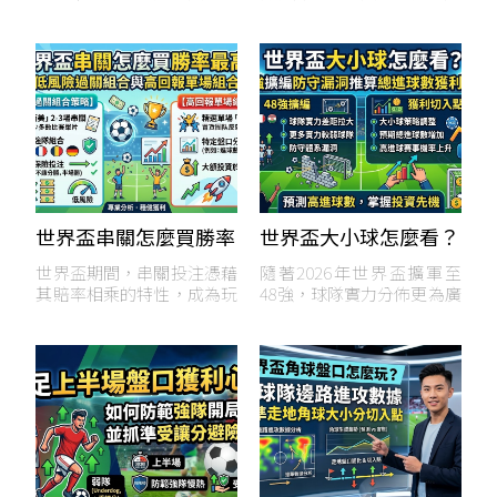
力指標
運彩獨家觀察
文深入剖析世足盤口分析的
球運彩中精準出擊，深度的
核心邏輯，教您如何解讀亞
戰力預測與賽事分析至關重
洲盤讓球規則、變動指標，
要。本指南將帶您深入剖析
並結合歐洲盤數據評估小組
熱門強隊狀態，協助您制定
賽球隊戰力，幫助您建立更
更穩健的世界盃運彩分析策
全面的分析架構。
略。
世界盃串關怎麼買勝率
世界盃大小球怎麼看？
最高？拆解低風險過關
從48強擴編防守漏洞
世界盃期間，串關投注憑藉
隨著2026年世界盃擴軍至
組合與高回報單場組合
推算總進球數獲利切入
其賠率相乘的特性，成為玩
48強，球隊實力分佈更為廣
策略
點
家追求「以小博大」的熱門
泛，這不僅增加了賽事的觀
選擇。然而，想提升中獎
賞性，更為大小球盤口的預
率，切忌盲目追求高場次連
測帶來了全新邏輯。在小組
串，建議將組合場次精簡至
賽階段，面對強弱懸殊的對
2至3場，並優先選取強隊主
戰組合，防守體系不穩的球
場或讓分盤等高勝率選項，
隊極易成為「進球製造
以降低整體風險。針對追求
機」，玩家應著重分析各隊
穩定的玩家，可採用複式串
在後防線的協防默契與過往
關（如2串3或3串4）來分
失球頻率，以此作為推算總